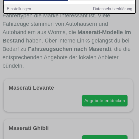
Umlandverkehr zu sehen sind und für welche
Einstellungen
Datenschutzerklärung
Fahrertypen die Marke interessant ist. Viele
Fahrzeuge stammen von Autohäusern und
Autohändlern aus Worms, die
Maserati-Modelle im
Bestand
haben. Über interne Links gelangst du bei
Bedarf zu
Fahrzeugsuchen nach Maserati
, die die
entsprechenden Angebote der lokalen Anbieter
bündeln.
Maserati Levante
Angebote entdecken
Maserati Ghibli