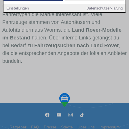
Umlandverkehr zu sehen sind und für welche
Einstellungen
Datenschutzerklärung
Fahrertypen die Marke interessant ist. Viele
Fahrzeuge stammen von Autohäusern und
Autohändlern aus Worms, die
Land Rover-Modelle
im Bestand
haben. Über interne Links gelangst du
bei Bedarf zu
Fahrzeugsuchen nach Land Rover
,
die die entsprechenden Angebote der lokalen Anbieter
bündeln.
Ratgeber
FAQ
Presse
Städte
Über Uns
Impressum