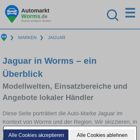
☰
Automarkt
Worms
.de
Autos einfach finden
❯
MARKEN
❯
JAGUAR
Jaguar in Worms – ein
Überblick
Modellwelten, Einsatzbereiche und
Angebote lokaler Händler
Diese Seite porträtiert die Auto-Marke Jaguar im
Kontext von Worms und der Region. Wir skizzieren, in
welchen Fahrzeugklassen Jaguar stark vertreten ist,
Alle Cookies akzeptieren
Alle Cookies ablehnen
welche Modellreihen häufig im Stadt- und