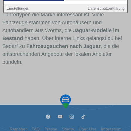
Umlandverkehr zu sehen sind und für welche
Einstellungen
Datenschutzerklärung
Fahrertypen die Marke interessant ist. Viele
Fahrzeuge stammen von Autohäusern und
Autohändlern aus Worms, die
Jaguar-Modelle im
Bestand
haben. Über interne Links gelangst du bei
Bedarf zu
Fahrzeugsuchen nach Jaguar
, die die
entsprechenden Angebote der lokalen Anbieter
bündeln.
Ratgeber
FAQ
Presse
Städte
Über Uns
Impressum