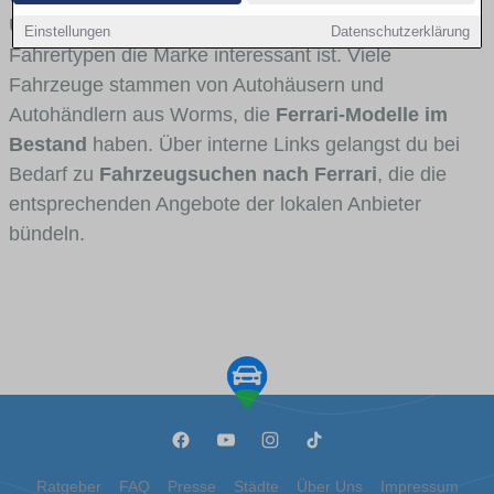
Umlandverkehr zu sehen sind und für welche
Einstellungen
Datenschutzerklärung
Fahrertypen die Marke interessant ist. Viele
Fahrzeuge stammen von Autohäusern und
Autohändlern aus Worms, die
Ferrari-Modelle im
Bestand
haben. Über interne Links gelangst du bei
Bedarf zu
Fahrzeugsuchen nach Ferrari
, die die
entsprechenden Angebote der lokalen Anbieter
bündeln.
Ratgeber
FAQ
Presse
Städte
Über Uns
Impressum