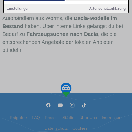
Fahrertypen die Marke interessant ist. Viele
Einstellungen
Datenschutzerklärung
Fahrzeuge stammen von Autohäusern und
Autohändlern aus Worms, die
Dacia-Modelle im
Bestand
haben. Über interne Links gelangst du bei
Bedarf zu
Fahrzeugsuchen nach Dacia
, die die
entsprechenden Angebote der lokalen Anbieter
bündeln.
Ratgeber
FAQ
Presse
Städte
Über Uns
Impressum
Datenschutz
Cookies