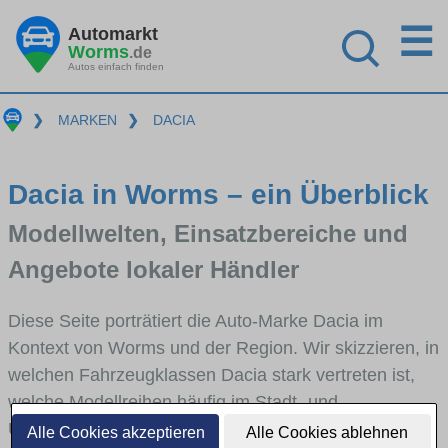
☰
Automarkt
Worms
.de
Autos einfach finden
❯
MARKEN
❯
DACIA
Dacia in Worms – ein Überblick
Modellwelten, Einsatzbereiche und
Angebote lokaler Händler
Diese Seite porträtiert die Auto-Marke Dacia im
Kontext von Worms und der Region. Wir skizzieren, in
welchen Fahrzeugklassen Dacia stark vertreten ist,
welche Modellreihen häufig im Stadt- und
Umlandverkehr zu sehen sind und für welche
Alle Cookies akzeptieren
Alle Cookies ablehnen