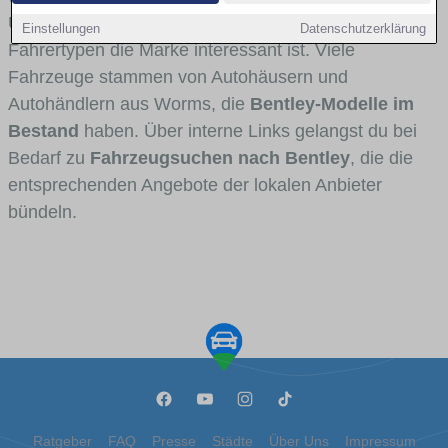
Umlandverkehr zu sehen sind und für welche
Einstellungen
Datenschutzerklärung
Fahrertypen die Marke interessant ist. Viele
Fahrzeuge stammen von Autohäusern und
Autohändlern aus Worms, die
Bentley-Modelle im
Bestand
haben. Über interne Links gelangst du bei
Bedarf zu
Fahrzeugsuchen nach Bentley
, die die
entsprechenden Angebote der lokalen Anbieter
bündeln.
Ratgeber
FAQ
Presse
Städte
Über Uns
Impressum