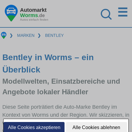
☰
Automarkt
Worms
.de
Autos einfach finden
❯
MARKEN
❯
BENTLEY
Bentley in Worms – ein
Überblick
Modellwelten, Einsatzbereiche und
Angebote lokaler Händler
Diese Seite porträtiert die Auto-Marke Bentley im
Kontext von Worms und der Region. Wir skizzieren, in
welchen Fahrzeugklassen Bentley stark vertreten ist,
Alle Cookies akzeptieren
Alle Cookies ablehnen
welche Modellreihen häufig im Stadt- und